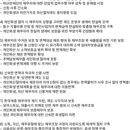
– 파산관재인의 채무자에 대한 강압적 업무수행 여부 감독 및 문제점 시정
– 신청 서류 간소화
– 개인회생과 마찬가지로 파산절차에도 중지명령 도입
4) 개인회생 절차 시 채무자의 상황을 고려한 제도 운영과 생계비 현실화 모색
– 필수 지출비용 인정 등 개인사업자의 변제금액 현실화와 맞춤형 채무조정 구축
– 개인회생 채무자의 현실적 생계비 보장을 위한 부양가족 인정범위 확대
5) 채무자의 주거권 보호 및 면책대상 채권 확대 등 채무조정 후 새출발을 위한 기반 보장
– 채무조정 절차 중 신청인 사망 시 유가족이 대리해 소액 임대차보증금을 보호
– 개인파산 시 소액보증금 범위 확대 등 면제재산 확보
– 개인파산 채권 면책범위 확대
– 주택담보채무를 개인회생 절차에 포함
– 개인회생 변제계획 이행 시 주거비 보장
6) 신속한 면책과 적극적 신용 사면
– 개인파산 후 당연면책 제도 도입
– 개인파산절차에서 채권자의 이의신청이 없는 경우에는 면책불허가 사유 조사 없이 면책결
– 개인회생 변제계획을 완료 채무자에 대한 자동면책
– 개인회생, 파산 채무자의 신용거래 제한 완화
7) 취약계층 채무자의 재기 지원, 제도 사각지대 보호
– 보이스피싱, 대출사기 피해로 인한 채무 증대 시 신속한 채무조정
– 개인회생 채무자의 보증채무자 보호
– 청년 개인회생 채무자에 대한 신속한 회생절차 마련
8) 소득, 자산, 채무유형에 맞는 채무조정 과정이 지원되도록 체계적 절차 구축
– 금융상담-분류-채무조정-복지연계 등 통합적인 부채청산, 회생 정책 운용