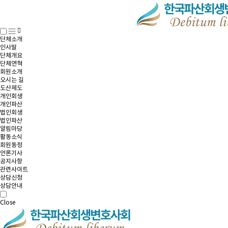
단체소개
인사말
단체개요
단체연혁
회원소개
오시는 길
도산제도
개인회생
개인파산
법인회생
법인파산
알림마당
활동소식
회원동정
언론기사
공지사항
관련사이트
상담신청
상담안내
Close