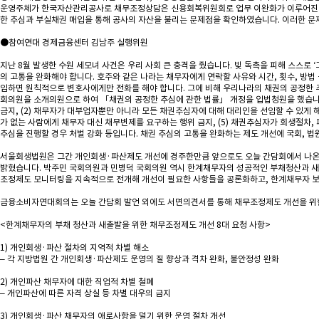
운영주체가 한국자산관리공사로 채무조정상담은 신용회복위원회로 업무 이완화가 이루어진 점
한 추심과 부실채권 매입을 통해 공사의 자산을 불리는 문제점을 확인하였습니다. 이러한 문
●참여연대 경제금융센터 김남주 실행위원
지난 8월 발생한 수원 세모녀 사건은 우리 사회 큰 충격을 줬습니다. 빚 독촉을 피해 스스로
의 고통을 완화해야 합니다. 호주와 같은 나라는 채무자에게 연락할 사유와 시간, 횟수, 방법
임하면 원칙적으로 변호사에게만 전화를 해야 합니다. 그에 비해 우리나라의 채권의 공정한 
회의원을 소개의원으로 하여 「채권의 공정한 추심에 관한 법률」 개정을 입법청원을 했습니다
금지, (2) 채무자가 대부업자뿐만 아니라 모든 채권추심자에 대해 대리인을 선임할 수 있게 해
가 없는 사람에게 채무자 대신 채무변제를 요구하는 행위 금지, (5) 채권추심자가 회생절차
추심을 진행할 경우 처벌 강화 등입니다. 채권 추심의 고통을 완화하는 제도 개선에 국회, 법
서울회생법원은 그간 개인회생·파산제도 개선에 경주한만큼 앞으로도 오늘 간담회에서 나온 
밝혔습니다. 박주민 국회의원과 민병덕 국회의원 역시 한계채무자의 성공적인 부채청산과 새
조정제도 모니터링을 지속적으로 전개해 개선이 필요한 사항들을 공론화하고, 한계채무자 보호
금융소비자연대회의는 오늘 간담회 발언 외에도 서면의견서를 통해 채무조정제도 개선을 위한
<한계채무자의 부채 청산과 새출발을 위한 채무조정제도 개선 8대 요청 사항>
1) 개인회생·파산 절차의 지역적 차별 해소
– 각 지방법원 간 개인회생·파산제도 운영의 질 향상과 격차 완화, 불안정성 완화
2) 개인파산 채무자에 대한 직업적 차별 철폐
– 개인파산에 따른 자격 상실 등 차별 대우의 금지
3) 개인회생·파산 채무자의 애로사항을 덜기 위한 운영 절차 개선