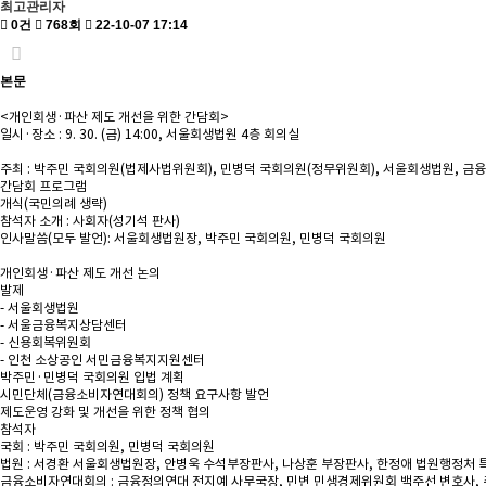
최고관리자
0건
768회
22-10-07 17:14
본문
<개인회생·파산 제도 개선을 위한 간담회>
일시·장소 : 9. 30. (금) 14:00, 서울회생법원 4층 회의실
주최 : 박주민 국회의원(법제사법위원회), 민병덕 국회의원(정무위원회), 서울회생법
간담회 프로그램
개식(국민의례 생략)
참석자 소개 : 사회자(성기석 판사)
인사말씀(모두 발언): 서울회생법원장, 박주민 국회의원, 민병덕 국회의원
개인회생·파산 제도 개선 논의
발제
- 서울회생법원
- 서울금융복지상담센터
- 신용회복위원회
- 인천 소상공인 서민금융복지지원센터
박주민·민병덕 국회의원 입법 계획
시민단체(금융소비자연대회의) 정책 요구사항 발언
제도운영 강화 및 개선을 위한 정책 협의
참석자
국회 : 박주민 국회의원, 민병덕 국회의원
법원 : 서경환 서울회생법원장, 안병욱 수석부장판사, 나상훈 부장판사, 한정애 법원행정처 특
금융소비자연대회의 : 금융정의연대 전지예 사무국장, 민변 민생경제위원회 백주선 변호사,