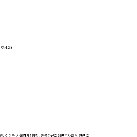
변호사회)
원, 이미현 사회경제1팀장, 한국파산회생변호사회 박현근 회