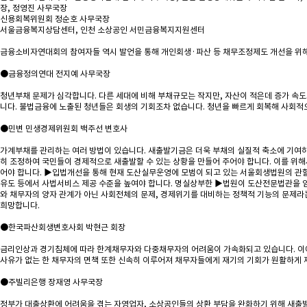
장, 정영진 사무국장
신용회복위원회 정순호 사무국장
서울금융복지상담센터, 인천 소상공인 서민금융복지지원센터
금융소비자연대회의 참여자들 역시 발언을 통해 개인회생·파산 등 채무조정제도 개선을 위해
●금융정의연대 전지예 사무국장
청년부채 문제가 심각합니다. 다른 세대에 비해 부채규모는 작지만, 자산이 적은데 증가 속
니다. 불법금융에 노출된 청년들은 회생의 기회조차 없습니다. 청년을 빠르게 회복해 사회적으
●민변 민생경제위원회 백주선 변호사
가계부채를 관리하는 여러 방법이 있습니다. 새출발기금은 더욱 부채의 실질적 축소에 기여하
히 조정하여 국민들이 경제적으로 새출발할 수 있는 상황을 만들어 주어야 합니다. 이를 
어야 합니다. ▶입법개선을 통해 현재 도산실무운영에 모범이 되고 있는 서울회생법원의 관
유도 등에서 사법서비스 제공 수준을 높여야 합니다. 명실상부한 ▶법원이 도산전문법관을 
와 채무자의 양자 관계가 아닌 사회전체의 문제, 경제위기를 대비하는 정책적 기능의 문제라는
희망합니다.
●한국파산회생변호사회 박현근 회장
금리인상과 경기침체에 따라 한계채무자와 다중채무자의 어려움이 가속화되고 있습니다. 이에
사유가 없는 한 채무자의 면책 또한 신속히 이루어져 채무자들에게 재기의 기회가 원활하게 
●주빌리은행 장재영 사무국장
정부가 대출상환에 어려움을 겪는 자영업자, 소상공인들의 상환 부담을 완화하기 위해 새출