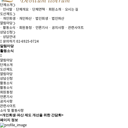
단체소개
· 인사말
· 단체개요
· 단체연혁
· 회원소개
· 오시는 길
도산제도
· 개인회생
· 개인파산
· 법인회생
· 법인파산
알림마당
· 활동소식
· 회원동정
· 언론기사
· 공지사항
· 관련사이트
상담신청
· 상담안내
문의하기 02-6925-0724
알림마당
활동소식
알림마당
단체소개
도산제도
알림마당
상담신청
활동소식
활동소식
회원동정
언론기사
공지사항
관련사이트
소식 및 활동사항
<개인회생·파산 제도 개선을 위한 간담회>
페이지 정보