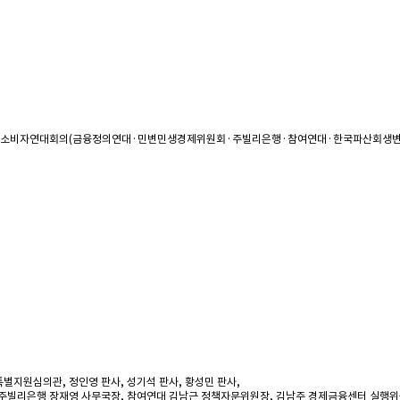
원, 금융소비자연대회의(금융정의연대·민변민생경제위원회·주빌리은행·참여연대·한국파산회생
별지원심의관, 정인영 판사, 성기석 판사, 황성민 판사,
 주빌리은행 장재영 사무국장, 참여연대 김남근 정책자문위원장, 김남주 경제금융센터 실행위